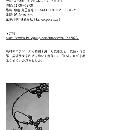
会期: 2022年11月9日(水)~11月13日(日)
時間: 11:00～18:00
場所: 銀座 蔦屋書店 FOAM CONTEMPORARY
電話:
03-3575-775
主催: 貝印株式会社
( kai corporation )
▼詳細
https://www.kai-group.com/fun/event/iiha2022/
​
廃材のステンレス刃物鋼を用いた鉄彫刻と、鉄錆・青貝
箔・美濃手すき和紙を用いて制作した「KAI」ロゴを展
示させていただきました。